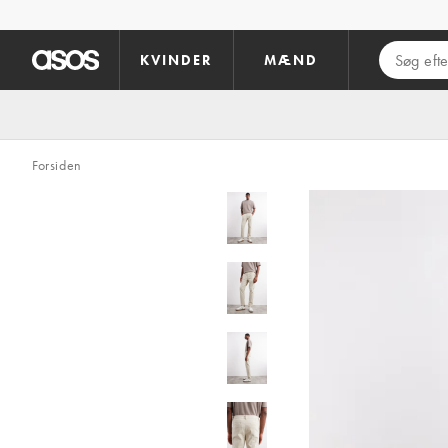
Gå til hovedindhold
KVINDER
MÆND
Forsiden