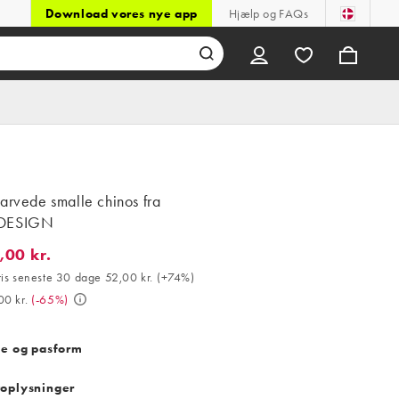
Download vores nye app
Hjælp og FAQs
arvede smalle chinos fra
DESIGN
,00 kr.
0 kr.. Bedste pris seneste 30 dage 52,00 kr. (+74%). Var 259,00 kr
ris seneste 30 dage 52,00 kr.
(
+74%
)
00 kr.
(
-65%
)
se og pasform
oplysninger