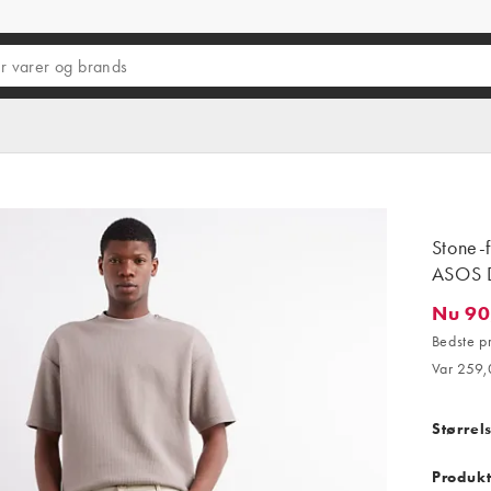
Stone-f
ASOS 
Nu 90
Nu 90,0
Bedste p
Var 259,
Størrel
Produkt