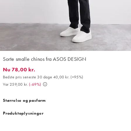
Sorte smalle chinos fra ASOS DESIGN
Nu 78,00 kr.
Nu 78,00 kr.. Bedste pris seneste 30 dage 40,00 kr. (+95%). Var
Bedste pris seneste 30 dage 40,00 kr.
(
+95%
)
Var 259,00 kr.
(
-69%
)
Størrelse og pasform
Produktoplysninger