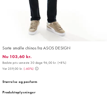
Sorte smalle chinos fra ASOS DESIGN
Nu 103,60 kr.
Nu 103,60 kr.. Bedste pris seneste 30 dage 96,00 kr. (+8%). Var
Bedste pris seneste 30 dage 96,00 kr.
(
+8%
)
Var 259,00 kr.
(
-60%
)
Størrelse og pasform
Produktoplysninger