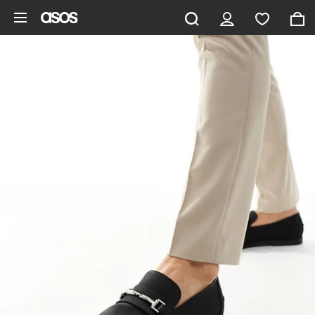
Gå til hovedindhold