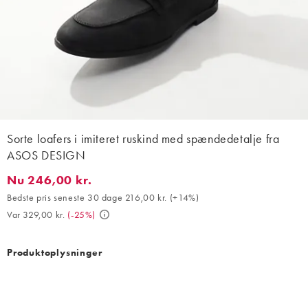
Sorte loafers i imiteret ruskind med spændedetalje fra
ASOS DESIGN
Nu 246,00 kr.
Nu 246,00 kr.. Bedste pris seneste 30 dage 216,00 kr. (+14%). Va
Bedste pris seneste 30 dage 216,00 kr.
(
+14%
)
Var 329,00 kr.
(
-25%
)
Produktoplysninger