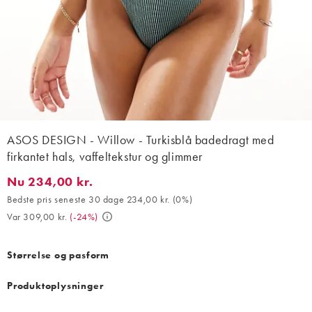
ASOS DESIGN - Willow - Turkisblå badedragt med
firkantet hals, vaffeltekstur og glimmer
Nu 234,00 kr.
Nu 234,00 kr.. Bedste pris seneste 30 dage 234,00 kr. (0%). Var 
Bedste pris seneste 30 dage 234,00 kr.
(
0%
)
Var 309,00 kr.
(
-24%
)
Størrelse og pasform
Produktoplysninger