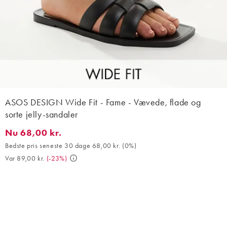
ASOS DESIGN Wide Fit - Fame - Vævede, flade og
sorte jelly-sandaler
Nu 68,00 kr.
Nu 68,00 kr.. Bedste pris seneste 30 dage 68,00 kr. (0%). Var 89
Bedste pris seneste 30 dage 68,00 kr.
(
0%
)
Var 89,00 kr.
(
-23%
)