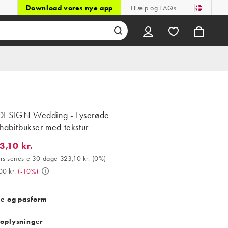
Download vores nye app
Hjælp og FAQs
ESIGN Wedding - Lyserøde
habitbukser med tekstur
3,10 kr.
0 kr.. Bedste pris seneste 30 dage 323,10 kr. (0%). Var 359,00 kr.
ris seneste 30 dage 323,10 kr.
(
0%
)
00 kr.
(
-10%
)
se og pasform
oplysninger