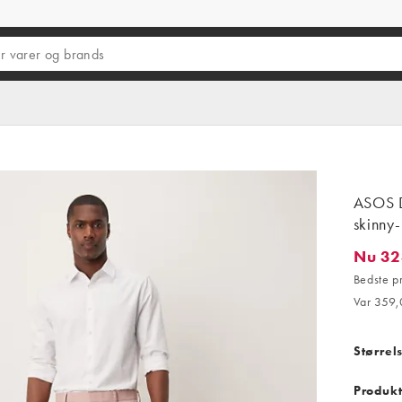
ASOS D
skinny-
Nu 32
Nu 323,1
Bedste p
Var 359,
Størrel
Produkt