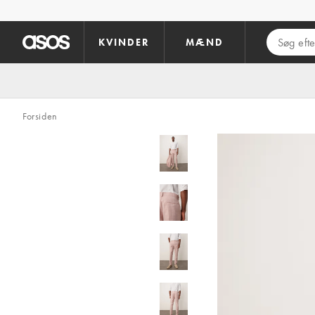
Gå til hovedindhold
KVINDER
MÆND
Forsiden