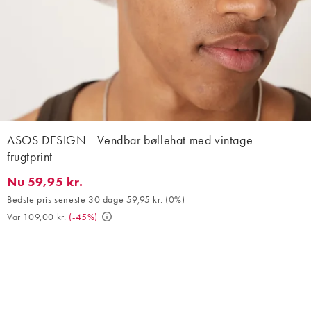
ASOS DESIGN - Vendbar bøllehat med vintage-
frugtprint
Nu 59,95 kr.
Nu 59,95 kr.. Bedste pris seneste 30 dage 59,95 kr. (0%). Var 10
Bedste pris seneste 30 dage 59,95 kr.
(
0%
)
Var 109,00 kr.
(
-45%
)