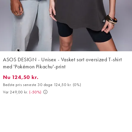
ASOS DESIGN - Unisex - Vasket sort oversized T-shirt
med 'Pokémon Pikachu'-print
Nu 124,50 kr.
Nu 124,50 kr.. Bedste pris seneste 30 dage 124,50 kr. (0%). Var 
Bedste pris seneste 30 dage 124,50 kr.
(
0%
)
Var 249,00 kr.
(
-50%
)