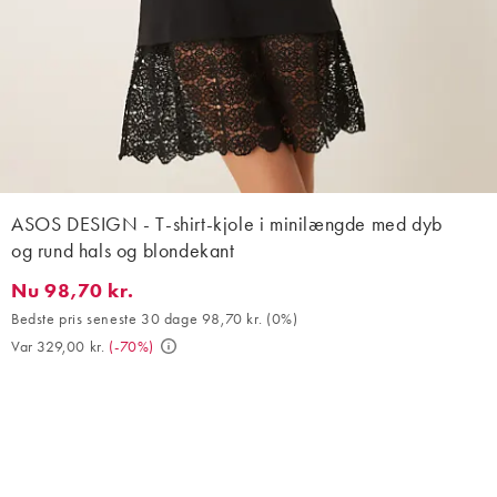
ASOS DESIGN - T-shirt-kjole i minilængde med dyb
og rund hals og blondekant
Nu 98,70 kr.
Nu 98,70 kr.. Bedste pris seneste 30 dage 98,70 kr. (0%). Var 32
Bedste pris seneste 30 dage 98,70 kr.
(
0%
)
Var 329,00 kr.
(
-70%
)