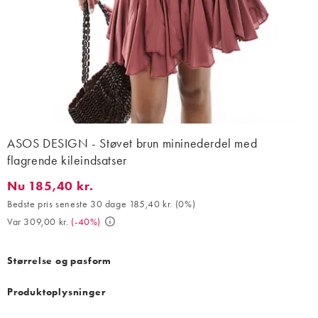
ASOS DESIGN - Støvet brun mininederdel med
flagrende kileindsatser
Nu 185,40 kr.
Nu 185,40 kr.. Bedste pris seneste 30 dage 185,40 kr. (0%). Var 
Bedste pris seneste 30 dage 185,40 kr.
(
0%
)
Var 309,00 kr.
(
-40%
)
Størrelse og pasform
Produktoplysninger