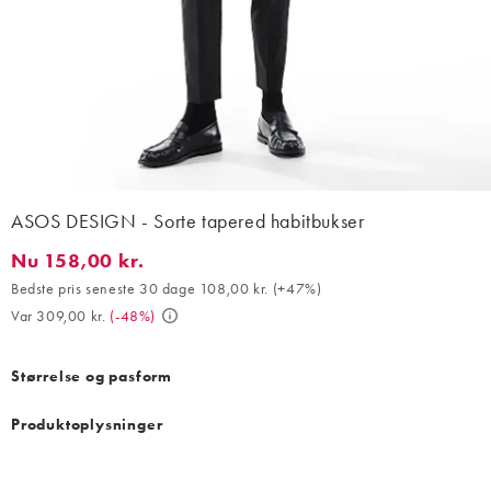
ASOS DESIGN - Sorte tapered habitbukser
Nu 158,00 kr.
Nu 158,00 kr.. Bedste pris seneste 30 dage 108,00 kr. (+47%). V
Bedste pris seneste 30 dage 108,00 kr.
(
+47%
)
Var 309,00 kr.
(
-48%
)
Størrelse og pasform
Produktoplysninger