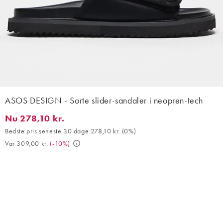
ASOS DESIGN - Sorte slider-sandaler i neopren-tech
Nu 278,10 kr.
Nu 278,10 kr.. Bedste pris seneste 30 dage 278,10 kr. (0%). Var 
Bedste pris seneste 30 dage 278,10 kr.
(
0%
)
Var 309,00 kr.
(
-10%
)