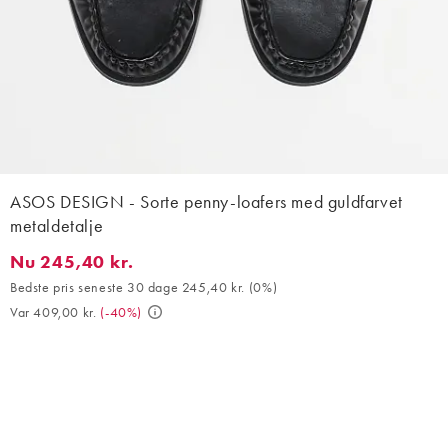
ASOS DESIGN - Sorte penny-loafers med guldfarvet
metaldetalje
Nu 245,40 kr.
Nu 245,40 kr.. Bedste pris seneste 30 dage 245,40 kr. (0%). Var
Bedste pris seneste 30 dage 245,40 kr.
(
0%
)
Var 409,00 kr.
(
-40%
)