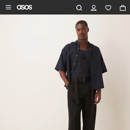
Gå til hovedindhold