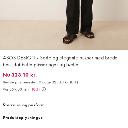
ASOS DESIGN - Sorte og elegante bukser med brede
ben, dobbelte plisseringer og bælte
Nu 323,10 kr.
Nu 323,10 kr.. Bedste pris seneste 30 dage 323,10 kr. (0%). Var 
Bedste pris seneste 30 dage 323,10 kr.
(
0%
)
Var 359,00 kr.
(
-10%
)
Størrelse og pasform
Produktoplysninger