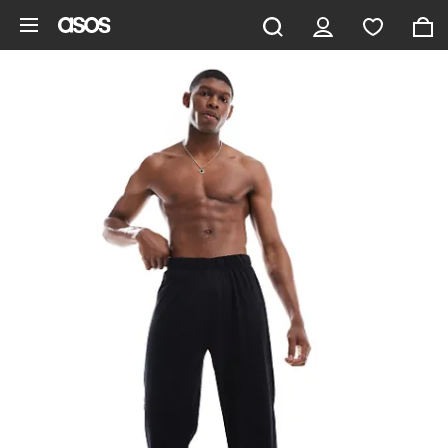
Gå til hovedindhold