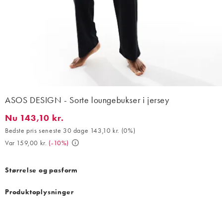
ASOS DESIGN - Sorte loungebukser i jersey
Nu 143,10 kr.
Nu 143,10 kr.. Bedste pris seneste 30 dage 143,10 kr. (0%). Var 
Bedste pris seneste 30 dage 143,10 kr.
(
0%
)
Var 159,00 kr.
(
-10%
)
Størrelse og pasform
Produktoplysninger