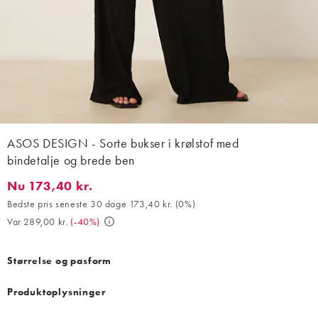
ASOS DESIGN - Sorte bukser i krølstof med
bindetalje og brede ben
Nu 173,40 kr.
Nu 173,40 kr.. Bedste pris seneste 30 dage 173,40 kr. (0%). Var 
Bedste pris seneste 30 dage 173,40 kr.
(
0%
)
Var 289,00 kr.
(
-40%
)
Størrelse og pasform
Produktoplysninger