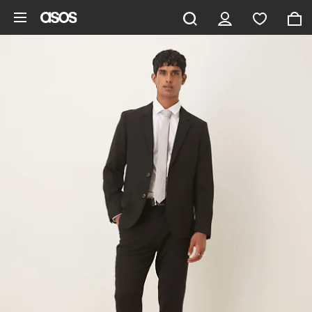
Gå til hovedindhold