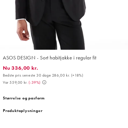
ASOS DESIGN - Sort habitjakke i regular fit
Nu 336,00 kr.
Nu 336,00 kr.. Bedste pris seneste 30 dage 286,00 kr. (+18%). V
Bedste pris seneste 30 dage 286,00 kr.
(
+18%
)
Var 559,00 kr.
(
-39%
)
Størrelse og pasform
Produktoplysninger