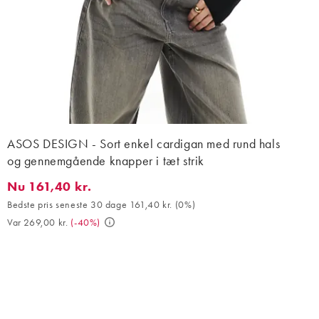
ASOS DESIGN - Sort enkel cardigan med rund hals
og gennemgående knapper i tæt strik
Nu 161,40 kr.
Nu 161,40 kr.. Bedste pris seneste 30 dage 161,40 kr. (0%). Var 
Bedste pris seneste 30 dage 161,40 kr.
(
0%
)
Var 269,00 kr.
(
-40%
)