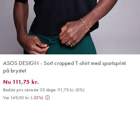
ASOS DESIGN - Sort cropped T-shirt med sportsprint
på brystet
Nu 111,75 kr.
Nu 111,75 kr.. Bedste pris seneste 30 dage 111,75 kr. (0%). Var 14
Bedste pris seneste 30 dage 111,75 kr.
(
0%
)
Var 149,00 kr.
(
-25%
)