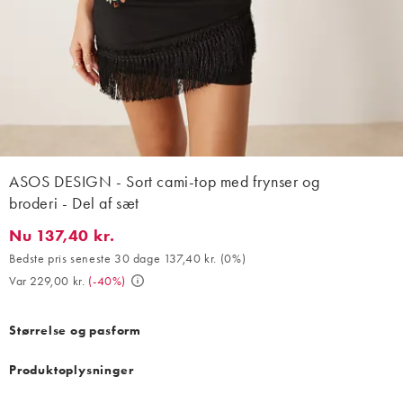
ASOS DESIGN - Sort cami-top med frynser og
broderi - Del af sæt
Nu 137,40 kr.
Nu 137,40 kr.. Bedste pris seneste 30 dage 137,40 kr. (0%). Var 
Bedste pris seneste 30 dage 137,40 kr.
(
0%
)
Var 229,00 kr.
(
-40%
)
Størrelse og pasform
Produktoplysninger