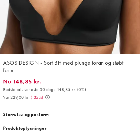
ASOS DESIGN - Sort BH med plunge foran og støbt
form
Nu 148,85 kr.
Nu 148,85 kr.. Bedste pris seneste 30 dage 148,85 kr. (0%). Var 
Bedste pris seneste 30 dage 148,85 kr.
(
0%
)
Var 229,00 kr.
(
-35%
)
Størrelse og pasform
Produktoplysninger