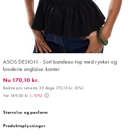
ASOS DESIGN - Sort bandeau-top med rynker og
broderie anglaise-kanter
Nu 170,10 kr.
Nu 170,10 kr.. Bedste pris seneste 30 dage 170,10 kr. (0%). Var 1
Bedste pris seneste 30 dage 170,10 kr.
(
0%
)
Var 189,00 kr.
(
-10%
)
Størrelse og pasform
Produktoplysninger