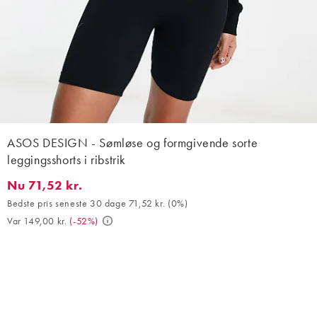
ASOS DESIGN - Sømløse og formgivende sorte
leggingsshorts i ribstrik
Nu 71,52 kr.
Nu 71,52 kr.. Bedste pris seneste 30 dage 71,52 kr. (0%). Var 149
Bedste pris seneste 30 dage 71,52 kr.
(
0%
)
Var 149,00 kr.
(
-52%
)