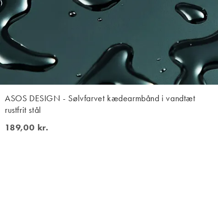
ASOS DESIGN - Sølvfarvet kædearmbånd i vandtæt
rustfrit stål
189,00 kr.
189,00 kr.