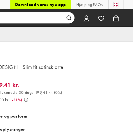
Download vores nye app
Hjælp og FAQs
SIGN - Slim fit satinskjorte
9,41 kr.
1 kr.. Bedste pris seneste 30 dage 199,41 kr. (0%). Var 289,00 kr.
ris seneste 30 dage 199,41 kr.
(
0%
)
00 kr.
(
-31%
)
se og pasform
oplysninger