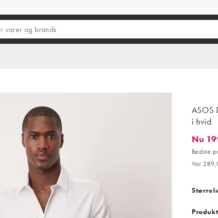
ASOS DE
i hvid
Nu 19
Nu 199,4
Bedste p
Var 289,
Størrel
Produkt