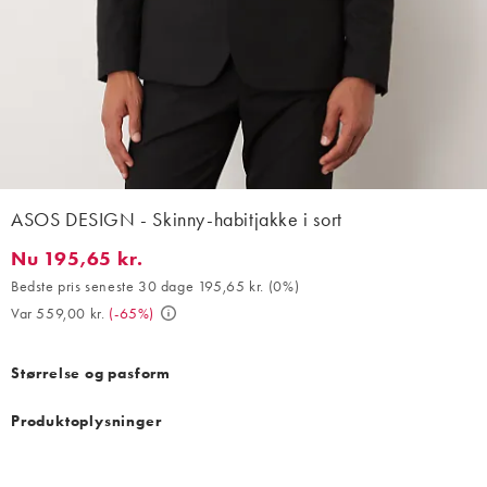
ASOS DESIGN - Skinny-habitjakke i sort
Nu 195,65 kr.
Nu 195,65 kr.. Bedste pris seneste 30 dage 195,65 kr. (0%). Var 
Bedste pris seneste 30 dage 195,65 kr.
(
0%
)
Var 559,00 kr.
(
-65%
)
Størrelse og pasform
Produktoplysninger