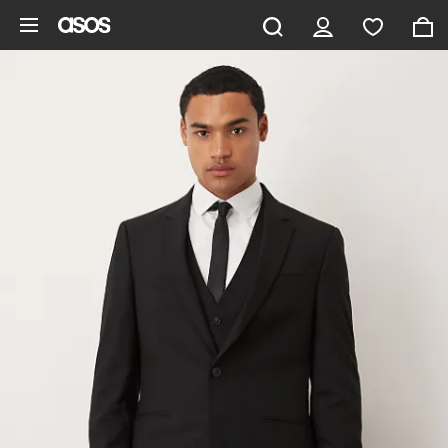
Gå til hovedindhold