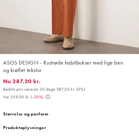
ASOS DESIGN - Rustrøde habitbukser med lige ben
og krøllet tekstur
Nu 287,20 kr.
Nu 287,20 kr.. Bedste pris seneste 30 dage 287,20 kr. (0%). Var 
Bedste pris seneste 30 dage 287,20 kr.
(
0%
)
Var 359,00 kr.
(
-20%
)
Størrelse og pasform
Produktoplysninger