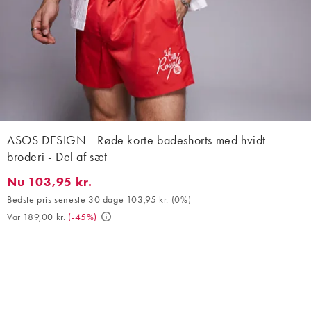
ASOS DESIGN - Røde korte badeshorts med hvidt
broderi - Del af sæt
Nu 103,95 kr.
Nu 103,95 kr.. Bedste pris seneste 30 dage 103,95 kr. (0%). Var 
Bedste pris seneste 30 dage 103,95 kr.
(
0%
)
Var 189,00 kr.
(
-45%
)