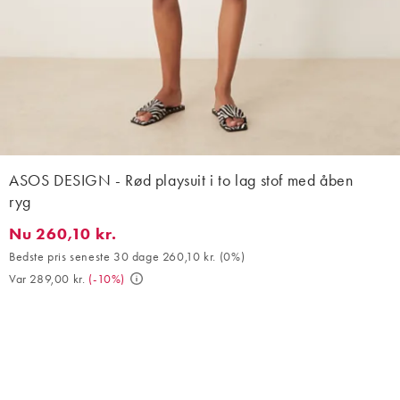
ASOS DESIGN - Rød playsuit i to lag stof med åben
ryg
Nu 260,10 kr.
Nu 260,10 kr.. Bedste pris seneste 30 dage 260,10 kr. (0%). Var 
Bedste pris seneste 30 dage 260,10 kr.
(
0%
)
Var 289,00 kr.
(
-10%
)