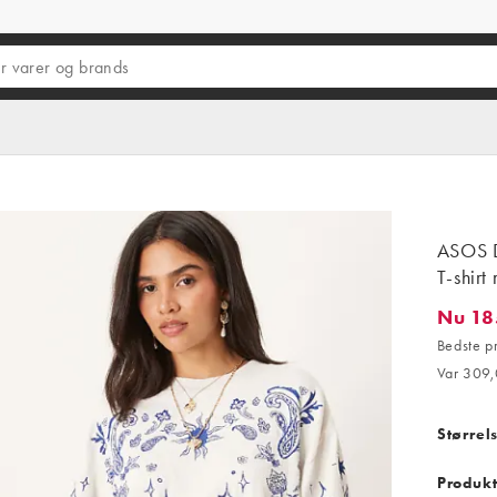
ASOS D
T-shirt
Nu 18
Nu 185,
Bedste p
Var 309,
Størrel
Produkt