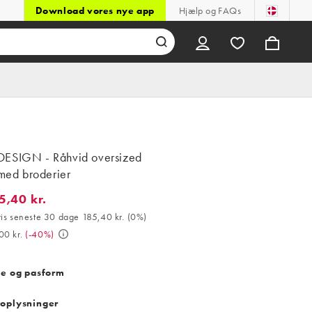
Download vores nye app
Hjælp og FAQs
ESIGN - Råhvid oversized
 med broderier
5,40 kr.
40 kr.. Bedste pris seneste 30 dage 185,40 kr. (0%). Var 309,00 kr
ris seneste 30 dage 185,40 kr.
(
0%
)
00 kr.
(
-40%
)
se og pasform
oplysninger