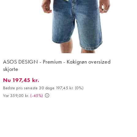
ASOS DESIGN - Premium - Kakigrøn oversized
skjorte
Nu 197,45 kr.
Nu 197,45 kr.. Bedste pris seneste 30 dage 197,45 kr. (0%). Var 
Bedste pris seneste 30 dage 197,45 kr.
(
0%
)
Var 359,00 kr.
(
-45%
)