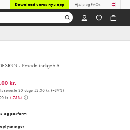
Download vores nye app
Hjælp og FAQs
ESIGN - Posede indigoblå
,00 kr.
0 kr.. Bedste pris seneste 30 dage 52,00 kr. (+39%). Var 289,00 kr
ris seneste 30 dage 52,00 kr.
(
+39%
)
00 kr.
(
-75%
)
se og pasform
oplysninger