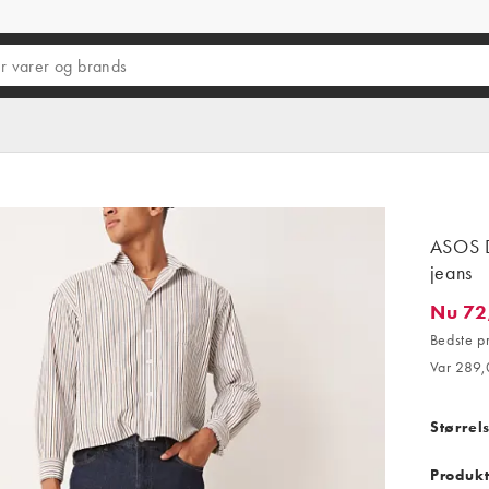
ASOS D
jeans
Nu 72
Nu 72,0
Bedste p
Var 289,
Størrel
Produkt