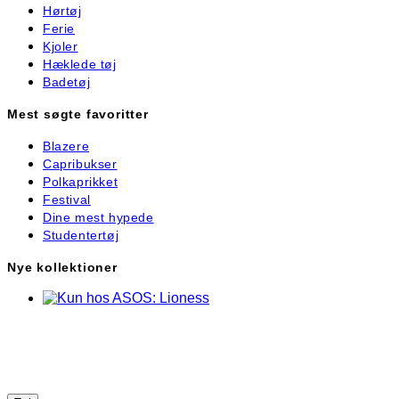
Hørtøj
Ferie
Kjoler
Hæklede tøj
Badetøj
Mest søgte favoritter
Blazere
Capribukser
Polkaprikket
Festival
Dine mest hypede
Studentertøj
Nye kollektioner