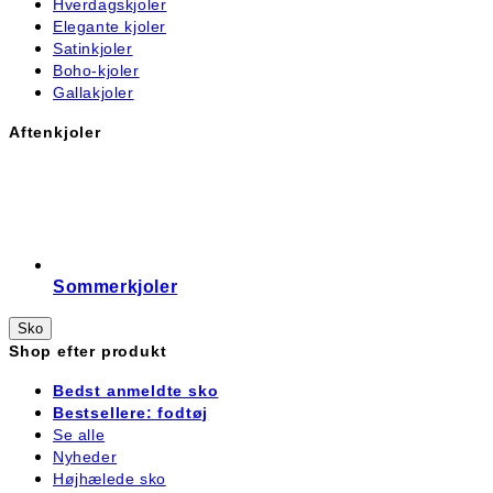
Hverdagskjoler
Elegante kjoler
Satinkjoler
Boho-kjoler
Gallakjoler
Aftenkjoler
Sommerkjoler
Sko
Shop efter produkt
Bedst anmeldte sko
Bestsellere: fodtøj
Se alle
Nyheder
Højhælede sko