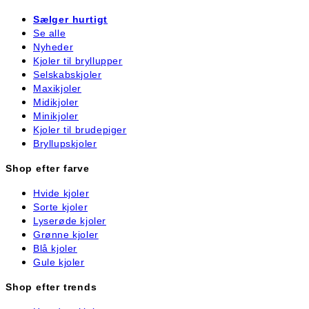
Sælger hurtigt
Se alle
Nyheder
Kjoler til bryllupper
Selskabskjoler
Maxikjoler
Midikjoler
Minikjoler
Kjoler til brudepiger
Bryllupskjoler
Shop efter farve
Hvide kjoler
Sorte kjoler
Lyserøde kjoler
Grønne kjoler
Blå kjoler
Gule kjoler
Shop efter trends