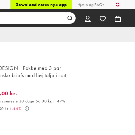
Download vores nye app
Hjælp og FAQs
ESIGN - Pakke med 3 par
anske briefs med høj talje i sort
d
,00 kr.
0 kr.. Bedste pris seneste 30 dage 56,00 kr. (+47%). Var 149,00 kr
ris seneste 30 dage 56,00 kr.
(
+47%
)
0 kr.
(
-44%
)