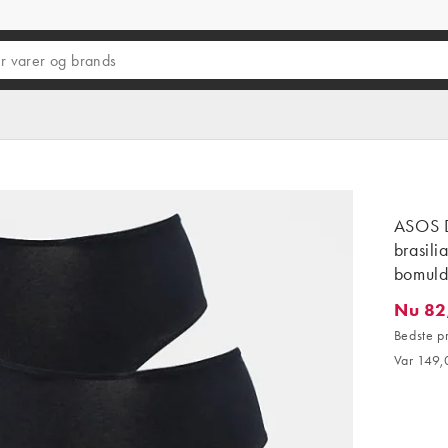
ASOS D
brasili
bomul
Nu 82
Nu 82,0
Bedste p
Var 149,0