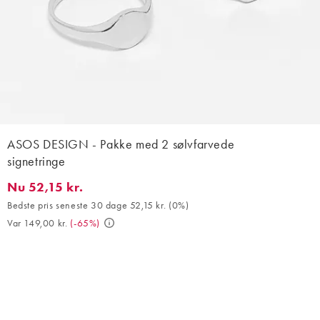
ASOS DESIGN - Pakke med 2 sølvfarvede
signetringe
Nu 52,15 kr.
Nu 52,15 kr.. Bedste pris seneste 30 dage 52,15 kr. (0%). Var 149
Bedste pris seneste 30 dage 52,15 kr.
(
0%
)
Var 149,00 kr.
(
-65%
)