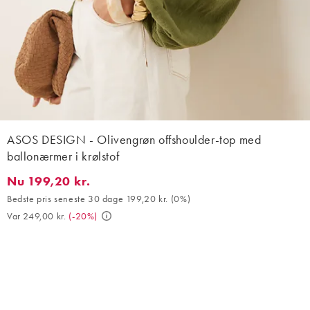
ASOS DESIGN - Olivengrøn offshoulder-top med
ballonærmer i krølstof
Nu 199,20 kr.
Nu 199,20 kr.. Bedste pris seneste 30 dage 199,20 kr. (0%). Var 
Bedste pris seneste 30 dage 199,20 kr.
(
0%
)
Var 249,00 kr.
(
-20%
)