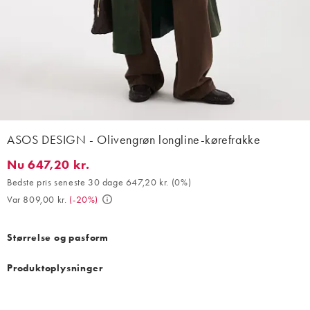
ASOS DESIGN - Olivengrøn longline-kørefrakke
Nu 647,20 kr.
Nu 647,20 kr.. Bedste pris seneste 30 dage 647,20 kr. (0%). Var
Bedste pris seneste 30 dage 647,20 kr.
(
0%
)
Var 809,00 kr.
(
-20%
)
Størrelse og pasform
Produktoplysninger