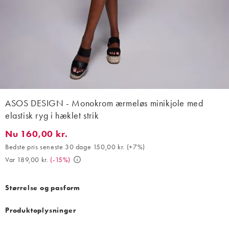
ASOS DESIGN - Monokrom ærmeløs minikjole med
elastisk ryg i hæklet strik
Nu 160,00 kr.
Nu 160,00 kr.. Bedste pris seneste 30 dage 150,00 kr. (+7%). Var
Bedste pris seneste 30 dage 150,00 kr.
(
+7%
)
Var 189,00 kr.
(
-15%
)
Størrelse og pasform
Produktoplysninger