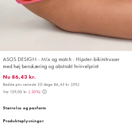
ASOS DESIGN - Mix og match - Hipster-bikinitrusser
med høj benskæring og abstrakt hvirvelprint
Nu 86,43 kr.
Nu 86,43 kr.. Bedste pris seneste 30 dage 86,43 kr. (0%). Var 12
Bedste pris seneste 30 dage 86,43 kr.
(
0%
)
Var 129,00 kr.
(
-33%
)
Størrelse og pasform
Produktoplysninger