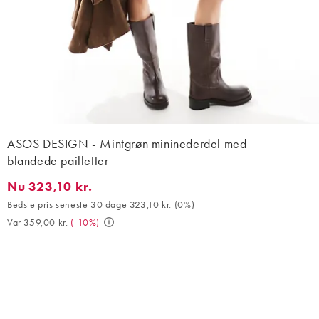
ASOS DESIGN - Mintgrøn mininederdel med
blandede pailletter
Nu 323,10 kr.
Nu 323,10 kr.. Bedste pris seneste 30 dage 323,10 kr. (0%). Var 
Bedste pris seneste 30 dage 323,10 kr.
(
0%
)
Var 359,00 kr.
(
-10%
)