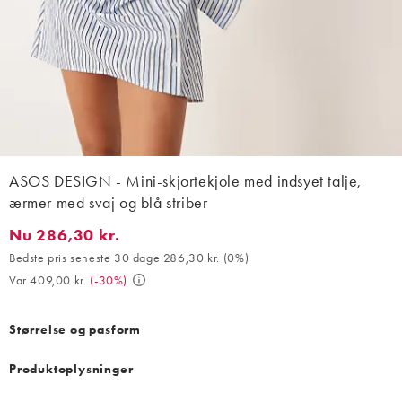
ASOS DESIGN - Mini-skjortekjole med indsyet talje,
ærmer med svaj og blå striber
Nu 286,30 kr.
Nu 286,30 kr.. Bedste pris seneste 30 dage 286,30 kr. (0%). Var
Bedste pris seneste 30 dage 286,30 kr.
(
0%
)
Var 409,00 kr.
(
-30%
)
Størrelse og pasform
Produktoplysninger