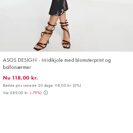
ASOS DESIGN - Midikjole med blomsterprint og
ballonærmer
Nu 118,00 kr.
Nu 118,00 kr.. Bedste pris seneste 30 dage 118,00 kr. (0%). Var 
Bedste pris seneste 30 dage 118,00 kr.
(
0%
)
Var 589,00 kr.
(
-79%
)