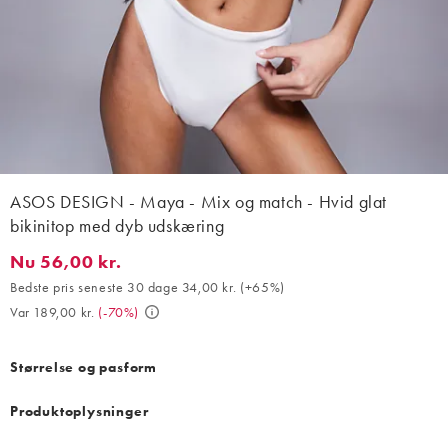
ASOS DESIGN - Maya - Mix og match - Hvid glat
bikinitop med dyb udskæring
Nu 56,00 kr.
Nu 56,00 kr.. Bedste pris seneste 30 dage 34,00 kr. (+65%). Var 
Bedste pris seneste 30 dage 34,00 kr.
(
+65%
)
Var 189,00 kr.
(
-70%
)
Størrelse og pasform
Produktoplysninger