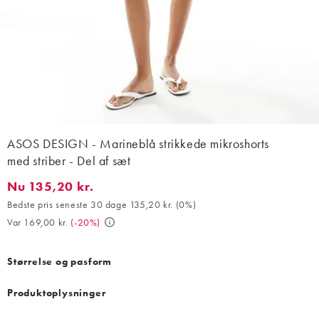
ASOS DESIGN - Marineblå strikkede mikroshorts
med striber - Del af sæt
Nu 135,20 kr.
Nu 135,20 kr.. Bedste pris seneste 30 dage 135,20 kr. (0%). Var 
Bedste pris seneste 30 dage 135,20 kr.
(
0%
)
Var 169,00 kr.
(
-20%
)
Størrelse og pasform
Produktoplysninger