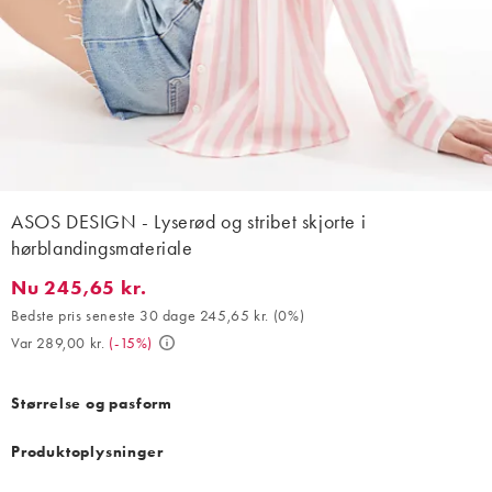
ASOS DESIGN - Lyserød og stribet skjorte i
hørblandingsmateriale
Nu 245,65 kr.
Nu 245,65 kr.. Bedste pris seneste 30 dage 245,65 kr. (0%). Var 
Bedste pris seneste 30 dage 245,65 kr.
(
0%
)
Var 289,00 kr.
(
-15%
)
Størrelse og pasform
Produktoplysninger