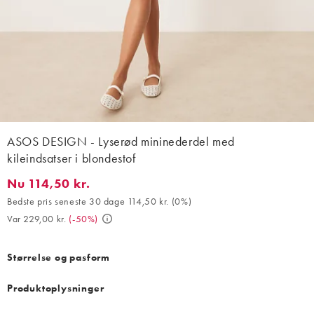
ASOS DESIGN - Lyserød mininederdel med
kileindsatser i blondestof
Nu 114,50 kr.
Nu 114,50 kr.. Bedste pris seneste 30 dage 114,50 kr. (0%). Var 2
Bedste pris seneste 30 dage 114,50 kr.
(
0%
)
Var 229,00 kr.
(
-50%
)
Størrelse og pasform
Produktoplysninger