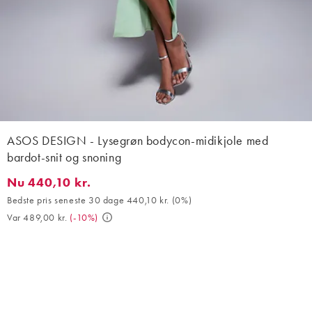
ASOS DESIGN - Lysegrøn bodycon-midikjole med
bardot-snit og snoning
Nu 440,10 kr.
Nu 440,10 kr.. Bedste pris seneste 30 dage 440,10 kr. (0%). Var 
Bedste pris seneste 30 dage 440,10 kr.
(
0%
)
Var 489,00 kr.
(
-10%
)