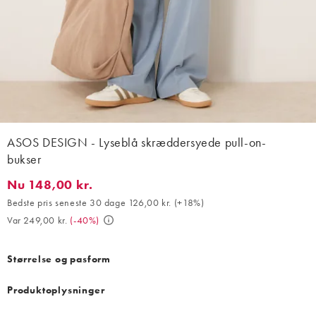
ASOS DESIGN - Lyseblå skræddersyede pull-on-
bukser
Nu 148,00 kr.
Nu 148,00 kr.. Bedste pris seneste 30 dage 126,00 kr. (+18%). V
Bedste pris seneste 30 dage 126,00 kr.
(
+18%
)
Var 249,00 kr.
(
-40%
)
Størrelse og pasform
Produktoplysninger